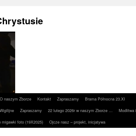
Chrystusie
O naszym Zborze
Kontakt
Zapraszamy
Brama Północna 23.XI
igilijne
Zapraszamy
22 lutego 2026r w naszym Zborze …
Modlitwa 
u migawki foto (19X2025)
Ojcze nasz – projekt, inicjatywa