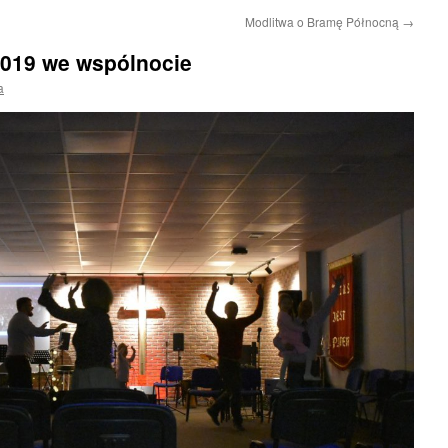
Modlitwa o Bramę Północną
→
019 we wspólnocie
a