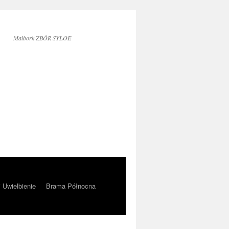
Malbork ZBÓR SYLOE
i Uwielbienie
Brama Północna