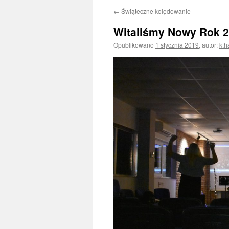
←
Świąteczne kolędowanie
Witaliśmy Nowy Rok 2
Opublikowano
1 stycznia 2019
,
autor:
k.h