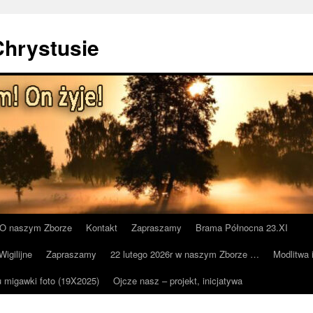
Chrystusie
O naszym Zborze
Kontakt
Zapraszamy
Brama Północna 23.XI
igilijne
Zapraszamy
22 lutego 2026r w naszym Zborze …
Modlitwa 
u migawki foto (19X2025)
Ojcze nasz – projekt, inicjatywa