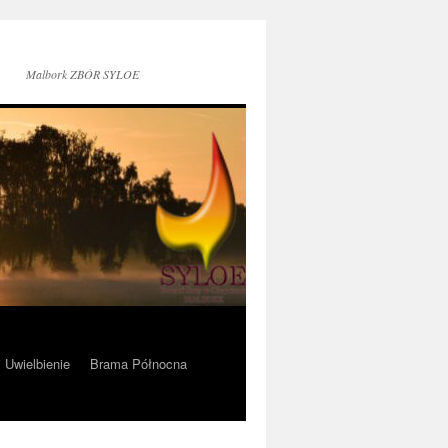
Malbork ZBÓR SYLOE
i Uwielbienie
Brama Północna