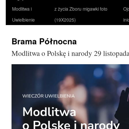
Modlitwa i
z życia Zboru migawki foto
Oj
Uwielbienie
(19X2025)
in
Brama Północna
Modlitwa o Polskę i narody 29 listopad