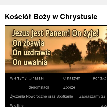
Kościół Boży w Chrystusie
Przejdź
Wierzymy
O naszej
O naszym
Kontakt
do
denominacji
Zborze
treści
Życzenia Noworoczne oraz Spotkanie
Zapraszamy
22 
Wigilijne
Zb