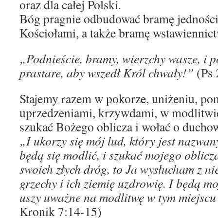
oraz dla całej Polski.
Bóg pragnie odbudować bramę jedności
Kościołami, a także bramę wstawiennict
„Podnieście, bramy, wierzchy wasze, i p
prastare, aby wszedł Król chwały!”
(Ps 
Stajemy razem w pokorze, uniżeniu, po
uprzedzeniami, krzywdami, w modlitwie
szukać Bożego oblicza i wołać o ducho
„I ukorzy się mój lud, który jest nazwa
będą się modlić, i szukać mojego oblicz
swoich złych dróg, to Ja wysłucham z nie
grzechy i ich ziemię uzdrowię. I będą mo
uszy uważne na modlitwę w tym miejsc
Kronik 7:14-15)