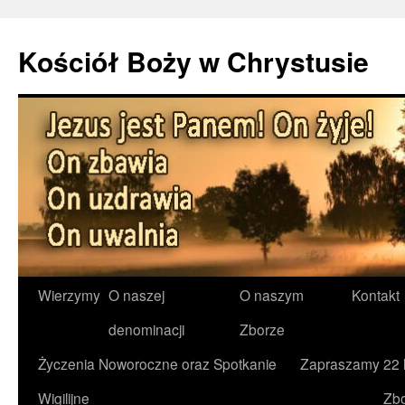
Kościół Boży w Chrystusie
Przejdź
Wierzymy
O naszej
O naszym
Kontakt
do
denominacji
Zborze
treści
Życzenia Noworoczne oraz Spotkanie
Zapraszamy
22 
Wigilijne
Zb