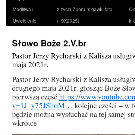
Modlitwa i
z życia Zboru migawki foto
Oj
Uwielbienie
(19X2025)
in
Słowo Boże 2.V.br
Pastor Jerzy Rycharski z Kalisza usługi
maja 2021r.
Pastor Jerzy Rycharski z Kalisza usług
drugiego maja 2021r. głosząc Boże Sło
pierwszą część
https://www.youtube.co
v=1J_y75JShoM…
kolejne części – w 
będzie można wysłuchać na tej samej str
wkrótce